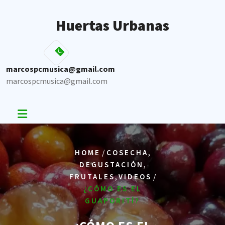
Skip
to
Huertas Urbanas
content
marcospcmusica@gmail.com
marcospcmusica@gmail.com
/
,
HOME
COSECHA
,
DEGUSTACIÓN
,
/
FRUTALES
VIDEOS
¿CÓMO ES EL
GUAPORITÍ?