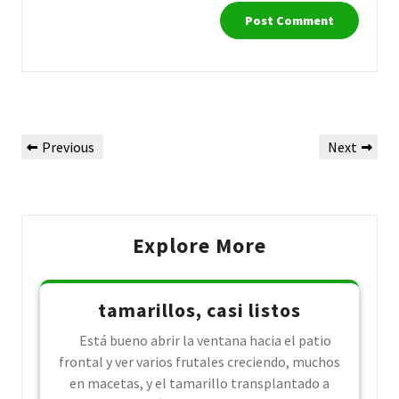
Post
Previous
Next
Previous
Next
navigation
Post
Post
Explore More
tamarillos, casi listos
Está bueno abrir la ventana hacia el patio
frontal y ver varios frutales creciendo, muchos
en macetas, y el tamarillo transplantado a