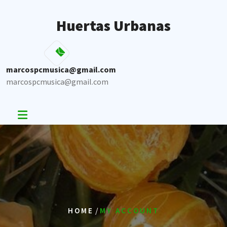
Skip
to
Huertas Urbanas
content
marcospcmusica@gmail.com
marcospcmusica@gmail.com
/
HOME
MY ACCOUNT