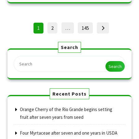
Posts
Page
Page
Page
1
2
…
145
pagination
Search
Search
Recent Posts
Orange Cherry of the Rio Grande begins setting
fruit after seven years from seed
Four Myrtaceae after seven and one years in USDA