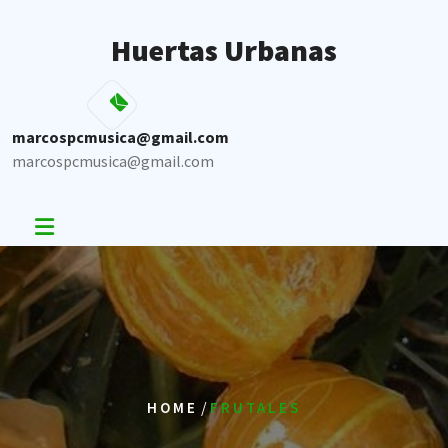
Skip
to
Huertas Urbanas
content
marcospcmusica@gmail.com
marcospcmusica@gmail.com
/
HOME
FRUTALES