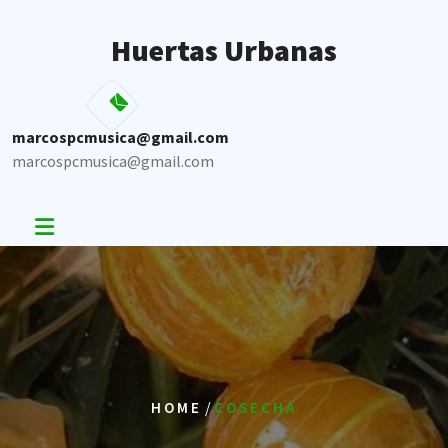
Skip
to
Huertas Urbanas
content
marcospcmusica@gmail.com
marcospcmusica@gmail.com
/
HOME
COSECHA