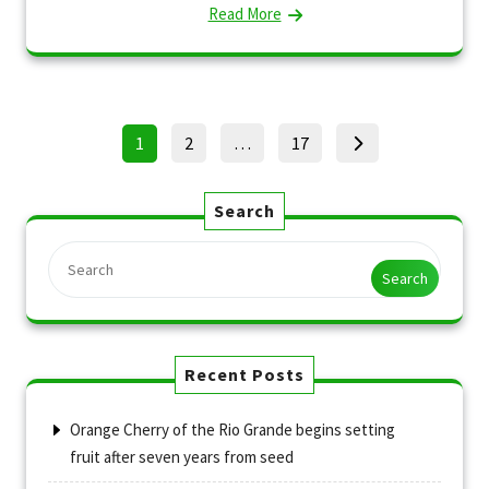
Read More
Posts
Page
Page
Page
1
2
…
17
pagination
Search
Search
Recent Posts
Orange Cherry of the Rio Grande begins setting
fruit after seven years from seed