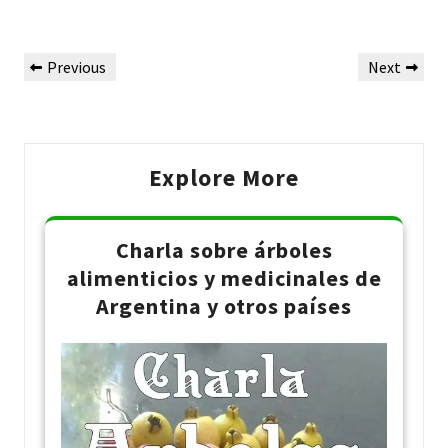
Post
Previous
Next
Previous
Next
navigation
Post
Post
Explore More
Charla sobre árboles
alimenticios y medicinales de
Argentina y otros países