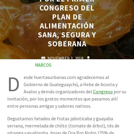
CONGRESO DEL
PLAN DE
ALIMENTACIÓN
SANA, SEGURA Y
SOBERANA
NOVEMBER 3, 2018
MARCOS
4 COMMENTS
5 TAGS
D
esde huertasurbanas.com agradecemos al
Gobierno de Gualeguaychú, a Hebe de Acosta y
Avalos y demás organizadores del
Congreso
por su
invitación, por los gratos momentos que pasamos allí
entre personas amigas y sabores nativos.
Degustamos helados de frutas jaboticaba y guayaba
serrana, mermelada de chilto (tomate de árbol), tés de
pitanga y guabiroba, hojas de Ora Pro Nobis (25% de