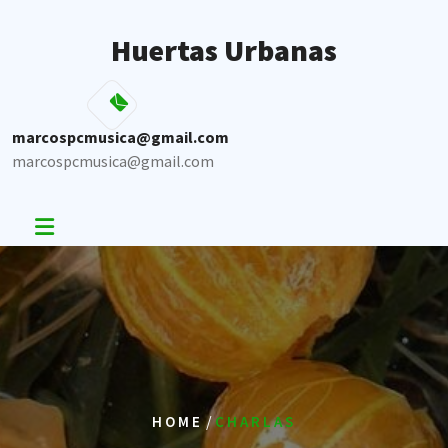
Skip
to
Huertas Urbanas
content
marcospcmusica@gmail.com
marcospcmusica@gmail.com
/
HOME
CHARLAS