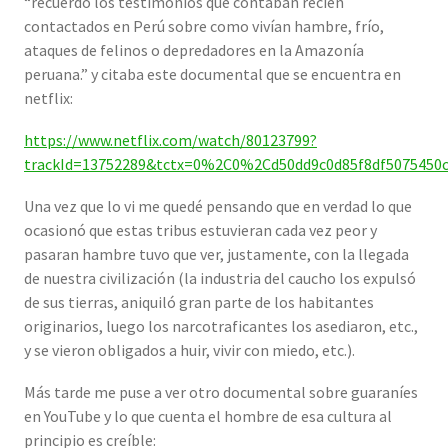
“recuerdo los testimonios que contaban recién
contactados en Perú sobre como vivían hambre, frío,
ataques de felinos o depredadores en la Amazonía
peruana.” y citaba este documental que se encuentra en
netflix:
https://www.netflix.com/watch/80123799?
trackId=13752289&tctx=0%2C0%2Cd50dd9c0d85f8df5075450
Una vez que lo vi me quedé pensando que en verdad lo que
ocasionó que estas tribus estuvieran cada vez peor y
pasaran hambre tuvo que ver, justamente, con la llegada
de nuestra civilización (la industria del caucho los expulsó
de sus tierras, aniquiló gran parte de los habitantes
originarios, luego los narcotraficantes los asediaron, etc.,
y se vieron obligados a huir, vivir con miedo, etc.).
Más tarde me puse a ver otro documental sobre guaraníes
en YouTube y lo que cuenta el hombre de esa cultura al
principio es creíble: