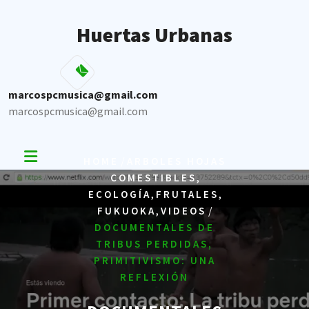
Skip
to
Huertas Urbanas
content
marcospcmusica@gmail.com
marcospcmusica@gmail.com
/
HOME
ARBOLES HOJAS
,
COMESTIBLES
,
,
ECOLOGÍA
FRUTALES
,
/
FUKUOKA
VIDEOS
DOCUMENTALES DE
TRIBUS PERDIDAS,
PRIMITIVISMO: UNA
REFLEXIÓN