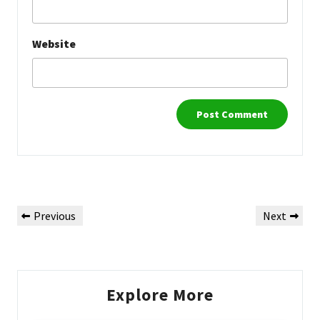
Website
Post
Previous
Next
Previous
Next
navigation
Post
Post
Explore More