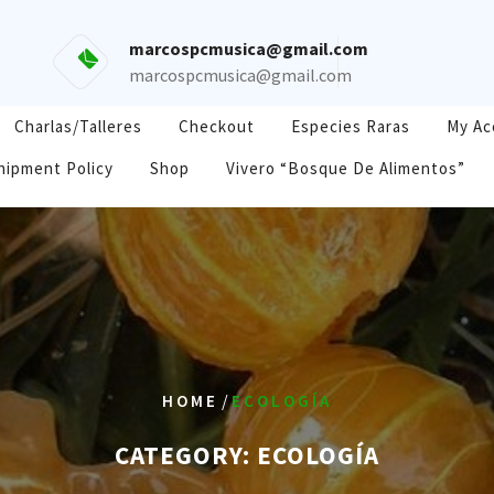
marcospcmusica@gmail.com
marcospcmusica@gmail.com
Charlas/Talleres
Checkout
Especies Raras
My Ac
hipment Policy
Shop
Vivero “Bosque De Alimentos”
/
HOME
ECOLOGÍA
CATEGORY:
ECOLOGÍA