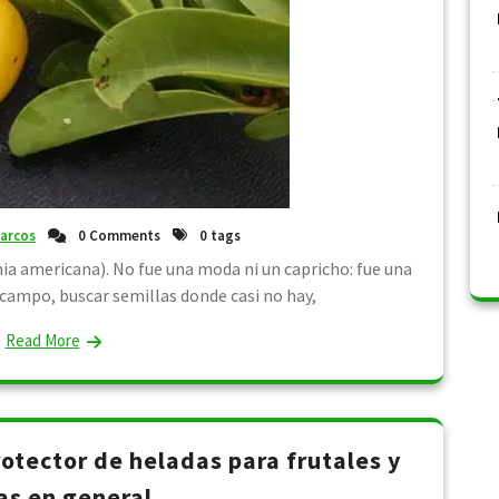
arcos
0 Comments
0 tags
nia americana). No fue una moda ni un capricho: fue una
l campo, buscar semillas donde casi no hay,
Read More
rotector de heladas para frutales y
as en general