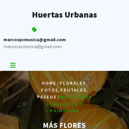
Skip
to
Huertas Urbanas
content
marcospcmusica@gmail.com
marcospcmusica@gmail.com
/
,
HOME
FLORALES
,
,
FOTOS
FRUTALES
/
PASEOS
MÁS FLORES
LLEGANDO LA
PRIMAVERA
MÁS FLORES