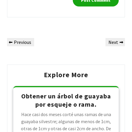
Post
Previous
Next
Previous
Next
navigation
Post
Post
Explore More
Obtener un árbol de guayaba
por esqueje o rama.
Hace casi dos meses corté unas ramas de una
guayaba silvestre; algunas de menos de 1cm,
otras de 1cm y otras de casi 2cm de ancho. De