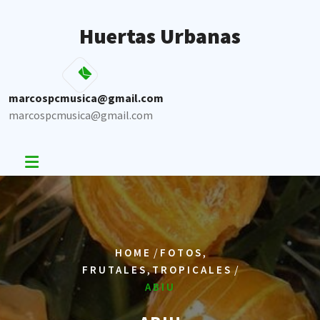
Skip
to
Huertas Urbanas
content
marcospcmusica@gmail.com
marcospcmusica@gmail.com
/
,
HOME
FOTOS
,
/
FRUTALES
TROPICALES
ABIU