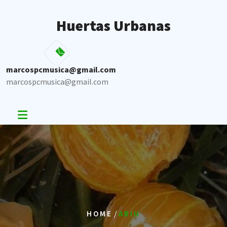
Skip
to
Huertas Urbanas
content
marcospcmusica@gmail.com
marcospcmusica@gmail.com
/
HOME
ABIU