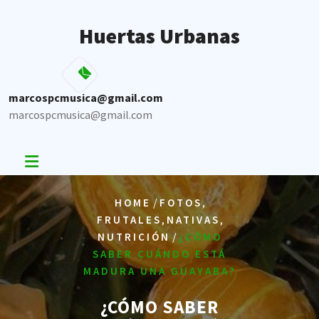
Skip
to
Huertas Urbanas
content
marcospcmusica@gmail.com
marcospcmusica@gmail.com
/
,
HOME
FOTOS
,
,
FRUTALES
NATIVAS
/
NUTRICIÓN
¿CÓMO
SABER CUÁNDO ESTÁ
MADURA UNA GUAYABA?
¿CÓMO SABER