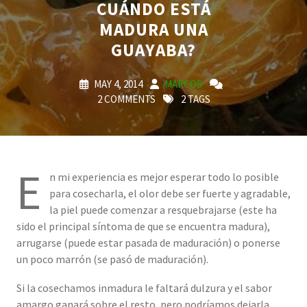
CUÁNDO ESTÁ
MADURA UNA
GUAYABA?
MAY 4, 2014
MARCOS
2 COMMENTS
2 TAGS
E
n mi experiencia es mejor esperar todo lo posible
para cosecharla, el olor debe ser fuerte y agradable,
la piel puede comenzar a resquebrajarse (este ha
sido el principal síntoma de que se encuentra madura),
arrugarse (puede estar pasada de maduración) o ponerse
un poco marrón (se pasó de maduración).
Si la cosechamos inmadura le faltará dulzura y el sabor
amargo ganará sobre el resto, pero podríamos dejarla