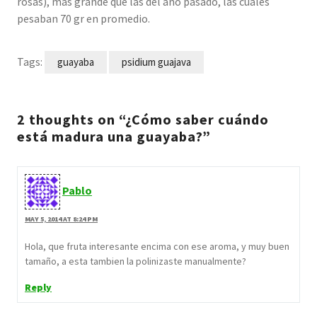
rosas), más grande que las del año pasado, las cuales
pesaban 70 gr en promedio.
Tags:
guayaba
psidium guajava
2 thoughts on “¿Cómo saber cuándo
está madura una guayaba?”
Pablo
MAY 5, 2014 AT 8:24 PM
Hola, que fruta interesante encima con ese aroma, y muy buen
tamaño, a esta tambien la polinizaste manualmente?
Reply