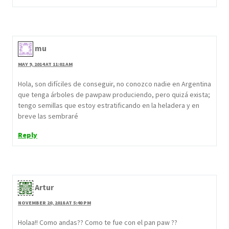
mu
MAY 9, 2014 AT 11:02 AM
Hola, son difíciles de conseguir, no conozco nadie en Argentina
que tenga árboles de pawpaw produciendo, pero quizá exista;
tengo semillas que estoy estratificando en la heladera y en
breve las sembraré
Reply
Artur
NOVEMBER 20, 2018 AT 5:40 PM
Holaa!! Como andas?? Como te fue con el pan paw ??