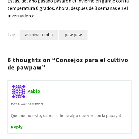
Estas, del año pasado pasaron el invierno en garaje con la
temperatura 0 grados. Ahora, despues de 3 semanas en el
invernadero:
Tags:
asimina triloba
paw paw
6 thoughts on “Consejos para el cultivo
de pawpaw”
Pablo
MAY 5, 2014 AT 8:19 PM
Que bueno esto, sabes si tiene algo que ver con la papaya?
Reply