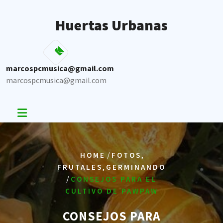
Skip
to
Huertas Urbanas
content
marcospcmusica@gmail.com
marcospcmusica@gmail.com
/
,
HOME
FOTOS
,
FRUTALES
GERMINANDO
/
CONSEJOS PARA EL
CULTIVO DE PAWPAW
CONSEJOS PARA