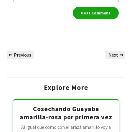
Post
Previous
Next
Previous
Next
navigation
Post
Post
Explore More
Cosechando Guayaba
amarilla-rosa por primera vez
Al igual que como con el arazá amarillo voy a