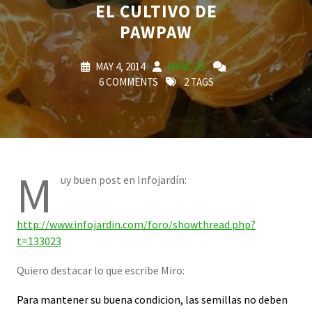
EL CULTIVO DE
PAWPAW
MAY 4, 2014
MARCOS
6 COMMENTS
2 TAGS
M
uy buen post en Infojardín:
http://www.infojardin.com/foro/showthread.php?
t=133023
Quiero destacar lo que escribe Miro:
Para mantener su buena condicion, las semillas no deben