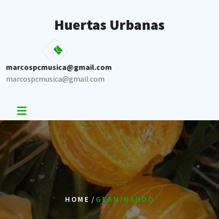
Skip
to
Huertas Urbanas
content
marcospcmusica@gmail.com
marcospcmusica@gmail.com
/
HOME
GERMINANDO