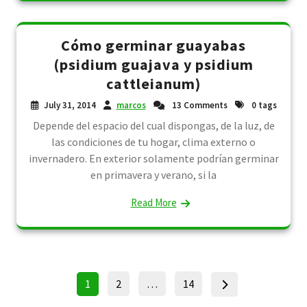
Cómo germinar guayabas
(psidium guajava y psidium
cattleianum)
July 31, 2014
marcos
13 Comments
0 tags
Depende del espacio del cual dispongas, de la luz, de
las condiciones de tu hogar, clima externo o
invernadero. En exterior solamente podrían germinar
en primavera y verano, si la
Read More
Posts
Page
Page
Page
1
2
…
14
pagination