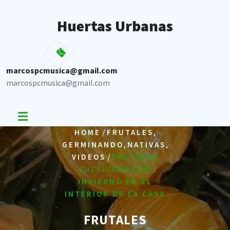
Skip
to
Huertas Urbanas
content
marcospcmusica@gmail.com
marcospcmusica@gmail.com
/
,
HOME
FRUTALES
,
,
GERMINANDO
NATIVAS
/
VIDEOS
FRUTALES
CULTIVADOS EN
INVIERNO EN EL
INTERIOR DE LA CASA
FRUTALES