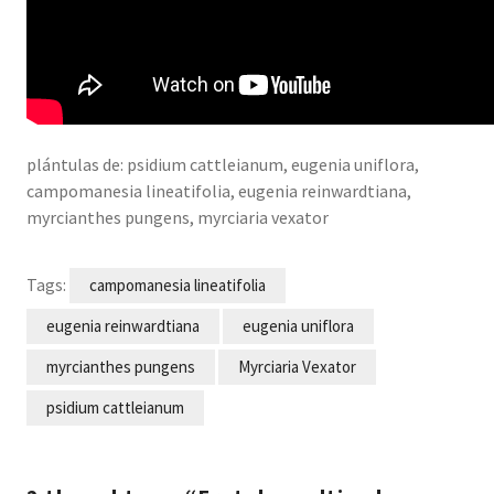
plántulas de: psidium cattleianum, eugenia uniflora,
campomanesia lineatifolia, eugenia reinwardtiana,
myrcianthes pungens, myrciaria vexator
Tags:
campomanesia lineatifolia
eugenia reinwardtiana
eugenia uniflora
myrcianthes pungens
Myrciaria Vexator
psidium cattleianum