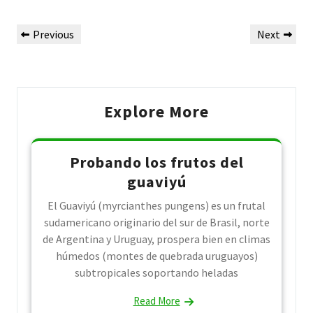
Post
Previous
Next
Previous
Next
navigation
Post
Post
Explore More
Probando los frutos del
guaviyú
El Guaviyú (myrcianthes pungens) es un frutal
sudamericano originario del sur de Brasil, norte
de Argentina y Uruguay, prospera bien en climas
húmedos (montes de quebrada uruguayos)
subtropicales soportando heladas
Read More