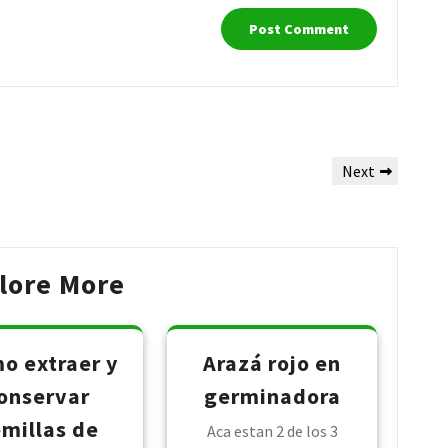
Next
Next
Post
lore More
o extraer y
Arazá rojo en
onservar
germinadora
millas de
Aca estan 2 de los 3