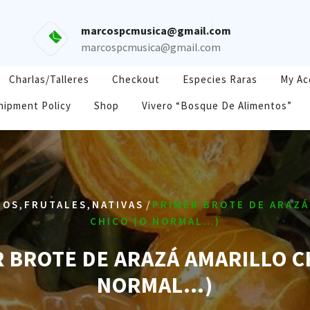
marcospcmusica@gmail.com
marcospcmusica@gmail.com
Charlas/Talleres
Checkout
Especies Raras
My Ac
hipment Policy
Shop
Vivero “Bosque De Alimentos”
,
,
/
TOS
FRUTALES
NATIVAS
PRIMER BROTE DE ARAZÁ
CHICO (O NORMAL…)
 BROTE DE ARAZÁ AMARILLO C
NORMAL…)