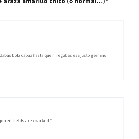
 arazá amarillo chico (o normal…)”
 dabas bola capaz hasta que ni regabas esa justo germino
uired fields are marked
*