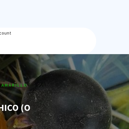
count
 AMARILLO
HICO (O