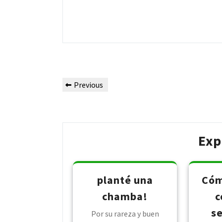
Post
Previous
Previous
navigation
Post
Exp
planté una
Cóm
chamba!
c
se
Por su rareza y buen