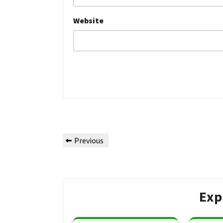
Website
Post
Previous
Previous
navigation
Post
Exp