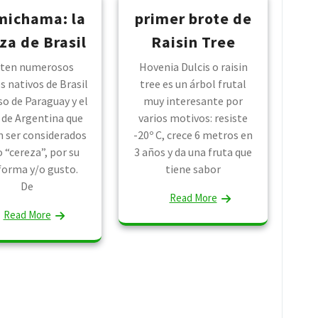
michama: la
primer brote de
za de Brasil
Raisin Tree
sten numerosos
Hovenia Dulcis o raisin
s nativos de Brasil
tree es un árbol frutal
so de Paraguay y el
muy interesante por
 de Argentina que
varios motivos: resiste
 ser considerados
-20º C, crece 6 metros en
“cereza”, por su
3 años y da una fruta que
 forma y/o gusto.
tiene sabor
De
Read More
Read More