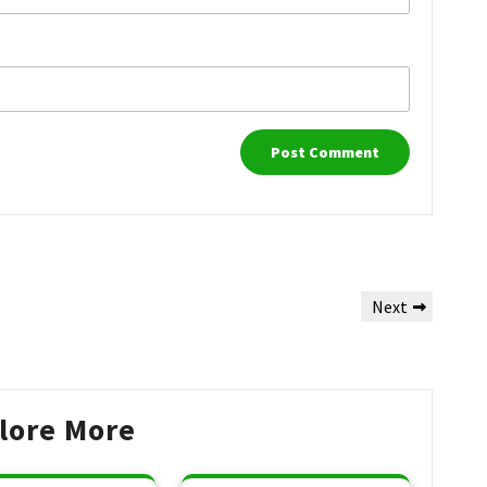
Next
Next
Post
lore More