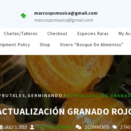
marcospcmusica@gmail.com
marcospcmusica@gmail.com
Charlas/Talleres
Checkout
Especies Raras
My Ac
hipment Policy
Shop
Vivero “Bosque De Alimentos”
,
/
FRUTALES
GERMINANDO
ACTUALIZACIÓN GRANA
ACTUALIZACIÓN GRANADO ROJ
JULY 3, 2013
HUERTASURBANAS
2 COMMENTS
2 TAG