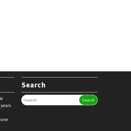
Search
de
Search
 years
 one