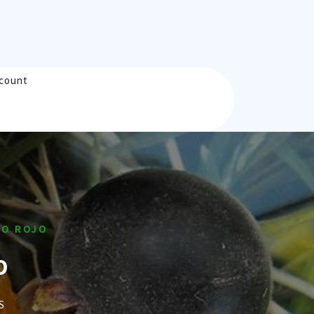
count
DO ROJO
O
S