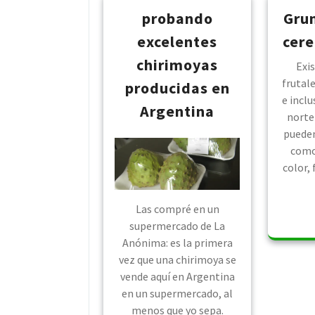
probando
Gru
excelentes
cere
chirimoyas
Exi
frutale
producidas en
e inclu
Argentina
norte
pueden
como 
color,
Las compré en un
supermercado de La
Anónima: es la primera
vez que una chirimoya se
vende aquí en Argentina
en un supermercado, al
menos que yo sepa.