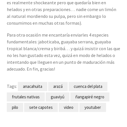
es realmente shockeante pero que quedaría bien en
helados y en otras preparaciones… nadie come un limón
al natural mordiendo su pulpa, pero sin embargo lo
consumimos en muchas otras formas).
Para otra ocasión me encantaría enviarles 4 especies
fundamentales: jaboticaba, guayaba serrana, guayaba
tropical blanca/crema y biribá… y quizá insistir con las que
no les han gustado esta vez, quizá en modo de helados o
intentando que lleguen en un punto de maduración más
adecuado. En fin, gracias!
Tags:
anacahuita
arazá
cuenca del plata
frutales nativas
guaviyú
ñangapiré negro
pilo
sete capotes
video
youtuber