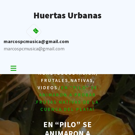
Skip
to
Huertas Urbanas
content
marcospcmusica@gmail.com
marcospcmusica@gmail.com
/
,
HOME
DEGUSTACIÓN
,
,
FRUTALES
NATIVAS
/
VIDEOS
EN “PILO” SE
ANIMARON A PROBAR
FRUTAS NATIVAS DE LA
CUENCA DEL PLATA!
EN “PILO” SE
ANIMARON A