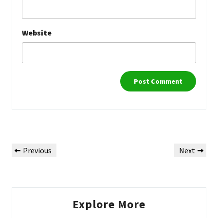
Website
Post
Previous
Next
Previous
Next
navigation
Post
Post
Explore More