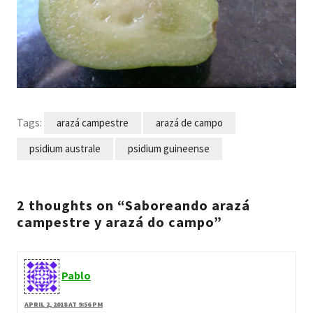
Tags:
arazá campestre
arazá de campo
psidium australe
psidium guineense
2 thoughts on “Saboreando arazá
campestre y arazá do campo”
Pablo
APRIL 2, 2018 AT 9:56 PM