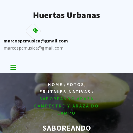
Skip
to
Huertas Urbanas
content
marcospcmusica@gmail.com
marcospcmusica@gmail.com
/
,
HOME
FOTOS
,
/
FRUTALES
NATIVAS
SABOREANDO ARAZÁ
CAMPESTRE Y ARAZÁ DO
CAMPO
SABOREANDO