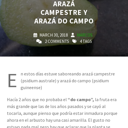
ARAZÁ
CAMPESTRE Y
ARAZÁ DO CAMPO
MARCH 30, 2018
MARCOS
2 COMMENTS
4 TAGS
E
n estos días estuve saboreando arazá campestre
(psidium australe) y arazá do campo (psidium
guineense)
Hacía 2 años que no probaba el
“do campo”,
la fruta era
más grande que las de los años pasados y se cayó al
tocarla, aunque pienso que podría estar inmadura porque
ahora en el arbusto hay una casi amarilla. El gusto no
estuvo nada mal pero hay que aclarar que la planta se