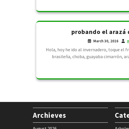
probando el arazá 
March 30, 2016
m
Hola, hoy he ido al invernadero, toque el 
brasileña, choba, guayaba cimarrón, ar
Archieves
Cat
August 2026
Arbole