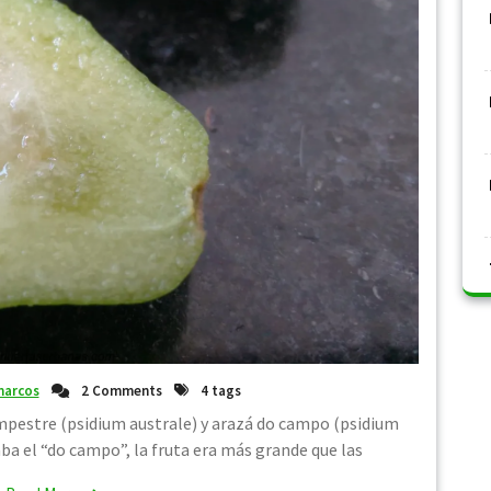
arcos
2 Comments
4 tags
mpestre (psidium australe) y arazá do campo (psidium
ba el “do campo”, la fruta era más grande que las