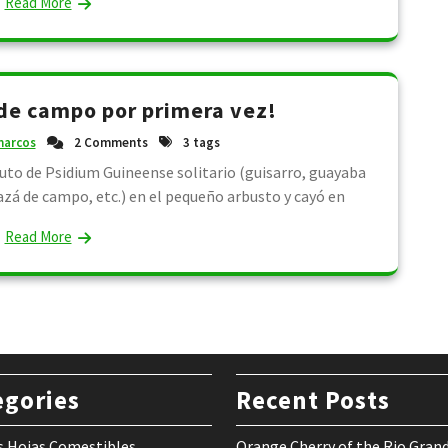
Read More
de campo por primera vez!
arcos
2 Comments
3 tags
fruto de Psidium Guineense solitario (guisarro, guayaba
azá de campo, etc.) en el pequeño arbusto y cayó en
Read More
egories
Recent Posts
s Hojas Comestibles
Orange Cherry of the Rio Gran