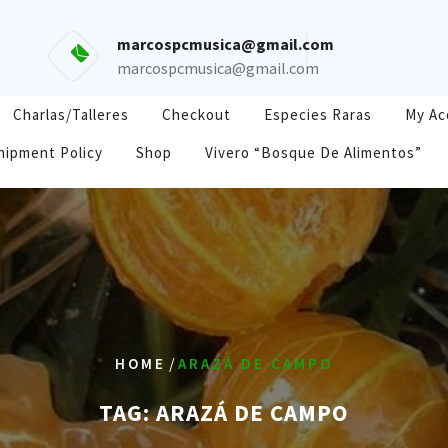
marcospcmusica@gmail.com
marcospcmusica@gmail.com
Charlas/Talleres
Checkout
Especies Raras
My Ac
hipment Policy
Shop
Vivero “Bosque De Alimentos”
/
HOME
ARAZÁ DE CAMPO
TAG:
ARAZÁ DE CAMPO