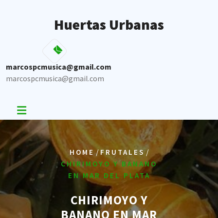
Skip
to
Huertas Urbanas
content
marcospcmusica@gmail.com
marcospcmusica@gmail.com
/
/
HOME
FRUTALES
CHIRIMOYO Y BANANO
EN MAR DEL PLATA
CHIRIMOYO Y
BANANO EN MAR