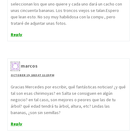
seleccionan los que uno quiere y cada uno dará un cacho con
unas cincuenta bananas. Los troncos viejos se talan.Espero
que lean esto. No soy muy habilidosa con la compu , pero
trataré de adjuntar unas fotos.
Reply
marcos
OCTOBER 19, 2015 AT 11:29 PM
Gracias Mercedes por escribir, qué fantásticas noticias! ¿y qué
tal son esas chirimoyas? en Salta se consiguen en algún
negocio? en tal caso, son mejores o peores que las de tu
árbol? qué edad tendrá tu àrbol, altura, etc? Lindas las
bananas, ¿son sin semillas?
Reply