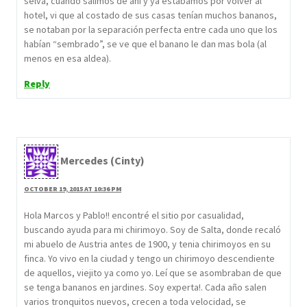
selva, cuando salimos de ahí y ya estábamos por volver al
hotel, vi que al costado de sus casas tenían muchos bananos,
se notaban por la separación perfecta entre cada uno que los
habían “sembrado”, se ve que el banano le dan mas bola (al
menos en esa aldea).
Reply
Mercedes (Cinty)
OCTOBER 19, 2015 AT 10:36 PM
Hola Marcos y Pablo!! encontré el sitio por casualidad,
buscando ayuda para mi chirimoyo. Soy de Salta, donde recaló
mi abuelo de Austria antes de 1900, y tenia chirimoyos en su
finca. Yo vivo en la ciudad y tengo un chirimoyo descendiente
de aquellos, viejito ya como yo. Leí que se asombraban de que
se tenga bananos en jardines. Soy experta!. Cada año salen
varios tronquitos nuevos, crecen a toda velocidad, se