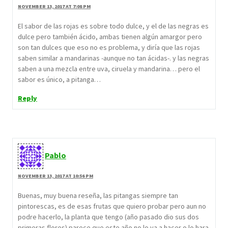
NOVEMBER 13, 2017 AT 7:08 PM
El sabor de las rojas es sobre todo dulce, y el de las negras es
dulce pero también ácido, ambas tienen algún amargor pero
son tan dulces que eso no es problema, y diría que las rojas
saben similar a mandarinas -aunque no tan ácidas-. y las negras
saben a una mezcla entre uva, ciruela y mandarina… pero el
sabor es único, a pitanga…
Reply
Pablo
NOVEMBER 13, 2017 AT 10:56 PM
Buenas, muy buena reseña, las pitangas siempre tan
pintorescas, es de esas frutas que quiero probar pero aun no
podre hacerlo, la planta que tengo (año pasado dio sus dos
primeras flores) parece que este año no lo va a hacer o lo hara