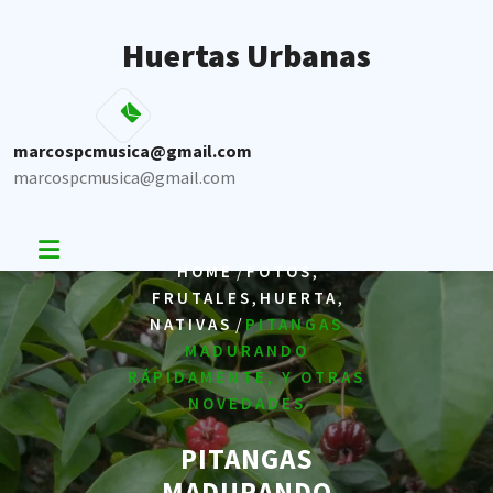
Skip
to
Huertas Urbanas
content
marcospcmusica@gmail.com
marcospcmusica@gmail.com
/
,
HOME
FOTOS
,
,
FRUTALES
HUERTA
/
NATIVAS
PITANGAS
MADURANDO
RÁPIDAMENTE, Y OTRAS
NOVEDADES
PITANGAS
MADURANDO