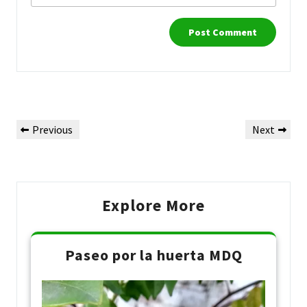
Post
Previous
Next
Previous
Next
navigation
Post
Post
Explore More
Paseo por la huerta MDQ