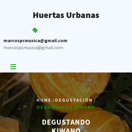
Skip
to
Huertas Urbanas
content
marcospcmusica@gmail.com
marcospcmusica@gmail.com
/
/
HOME
DEGUSTACIÓN
DEGUSTANDO KIWANO
DEGUSTANDO
KIWANO