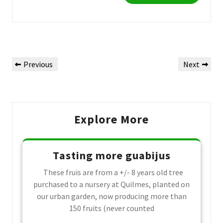
Post
Previous
Next
Previous
Next
navigation
Post
Post
Explore More
Tasting more guabijus
These fruis are from a +/- 8 years old tree
purchased to a nursery at Quilmes, planted on
our urban garden, now producing more than
150 fruits (never counted