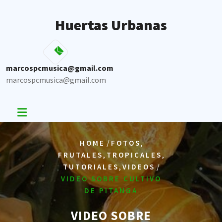
Skip
to
Huertas Urbanas
content
marcospcmusica@gmail.com
marcospcmusica@gmail.com
/
,
HOME
FOTOS
,
,
FRUTALES
TROPICALES
,
/
TUTORIALES
VIDEOS
VIDEO SOBRE CULTIVO
DE PITANGA
VIDEO SOBRE