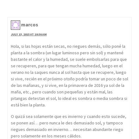
marcos
JULY 15, 2015 AT 10:36 AM
Hola, si las hojas están secas, no riegues demás, sólo poné la
planta a la sombra (un lugar luminoso pero sin sol) y mantené
bastante el calor y la humedad, se suele embolsarlas para que
se recuperen, para que tengan mucha humedad, luego en el
verano no la saques nunca al sol hasta que se recupere, luego
si vive, recién en el próximo otoño podría tomar un poco de sol
de las mañanas, y si vive, en la primavera de 2016 ya sol de la
maña, etc., pero cuando son pequeñas y están mal, las
pitangas detestan el sol, lo ideal es sombra o media sombra si
está bien la planta.
O quizá sea solamente que es invierno y cuando esto sucede,
se ponen así… pero nunca le des demasiado sol, y tampoco
riegues demasiado en invierno… necesitan abundante riego
pero solamente en los meses cálidos.