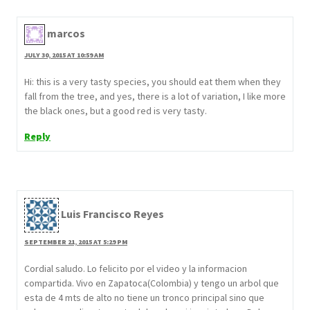
marcos
JULY 30, 2015 AT 10:59 AM
Hi: this is a very tasty species, you should eat them when they
fall from the tree, and yes, there is a lot of variation, I like more
the black ones, but a good red is very tasty.
Reply
Luis Francisco Reyes
SEPTEMBER 21, 2015 AT 5:29 PM
Cordial saludo. Lo felicito por el video y la informacion
compartida. Vivo en Zapatoca(Colombia) y tengo un arbol que
esta de 4 mts de alto no tiene un tronco principal sino que