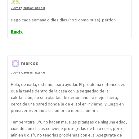
JULY 17, 2015 AT 7:58 AM
riego cada semana o diez dias (no 5 como puse). perdon
Reply
marcos
JULY 17, 2015 AT 9:26 AM
Hola, de nada, estamos para ayudar. El problema entonces es
que la tenés dentro de la casa con la sequedad de la
calefacción, no son plantas de iterior, andará mejor fuera,
cerca de una pared donde le de el sol en invierno, y luego en
primavera/verano a la sombra o media sombra.
Temperatura: 3ºC no hacen mal a las pitangas de ninguna edad,
cuando son chicas conviene protegerlas de bajo cero, pero
aún en 0 o 1ºC no tendrías problemas con ella. Asegurate de