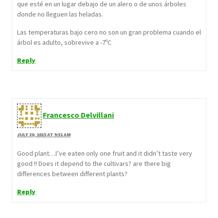
que esté en un lugar debajo de un alero o de unos árboles
donde no lleguen las heladas.
Las temperaturas bajo cero no son un gran problema cuando el
árbol es adulto, sobrevive a -7ºC
Reply
Francesco Delvillani
JULY 30, 2015 AT 9:51 AM
Good plant…I’ve eaten only one fruit and it didn’t taste very
good !! Does it depend to the cultivars? are there big
differences between different plants?
Reply