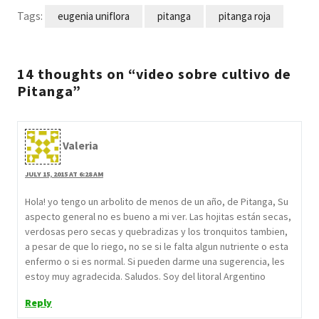
Tags:
eugenia uniflora
pitanga
pitanga roja
14 thoughts on “video sobre cultivo de
Pitanga”
Valeria
JULY 15, 2015 AT 6:28 AM
Hola! yo tengo un arbolito de menos de un año, de Pitanga, Su
aspecto general no es bueno a mi ver. Las hojitas están secas,
verdosas pero secas y quebradizas y los tronquitos tambien,
a pesar de que lo riego, no se si le falta algun nutriente o esta
enfermo o si es normal. Si pueden darme una sugerencia, les
estoy muy agradecida. Saludos. Soy del litoral Argentino
Reply