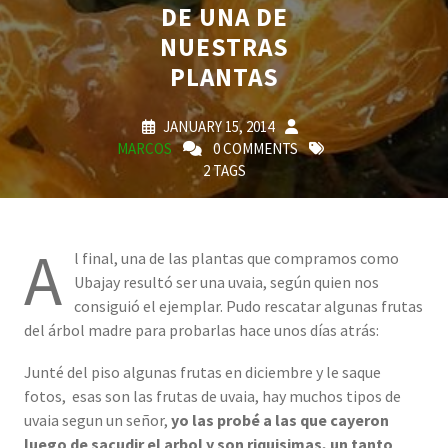
DE UNA DE
NUESTRAS
PLANTAS
JANUARY 15, 2014
MARCOS
0 COMMENTS
2 TAGS
A
l final, una de las plantas que compramos como
Ubajay resultó ser una uvaia, según quien nos
consiguió el ejemplar. Pudo rescatar algunas frutas
del árbol madre para probarlas hace unos días atrás:
Junté del piso algunas frutas en diciembre y le saque
fotos, esas son las frutas de uvaia, hay muchos tipos de
uvaia segun un señor,
yo las probé a las que cayeron
luego de sacudir el arbol y son riquisimas, un tanto