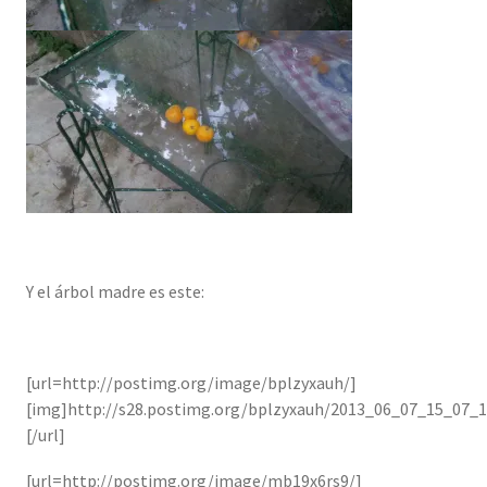
Y el árbol madre es este:
[url=http://postimg.org/image/bplzyxauh/]
[img]http://s28.postimg.org/bplzyxauh/2013_06_07_15_07_1
[/url]
[url=http://postimg.org/image/mb19x6rs9/]