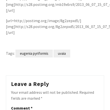
[img]http://s28.postimg.org/mb19x6rs9/2013_06_07_15_07_
[/url]
[url=http://postimg.org/image/8g2zepxd5/]
[img]http://s28.postimg.org/8g2zepxd5/2013_06_07_15_07_5
[/url]
Tags:
eugenia pyriformis
uvaia
Leave a Reply
Your email address will not be published.
Required
fields are marked
*
Comment
*