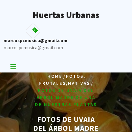
Skip
to
Huertas Urbanas
content
marcospcmusica@gmail.com
marcospcmusica@gmail.com
/
,
HOME
FOTOS
,
/
FRUTALES
NATIVAS
FOTOS DE UVAIA DEL
ÁRBOL MADRE DE UNA
DE NUESTRAS PLANTAS
FOTOS DE UVAIA
DEL ÁRBOL MADRE