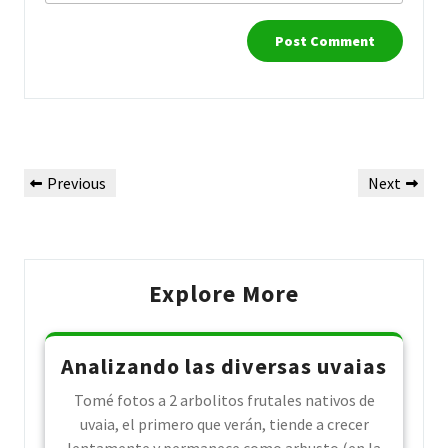
Post
Previous
Next
Previous
Next
navigation
Post
Post
Explore More
Analizando las diversas uvaias
Tomé fotos a 2 arbolitos frutales nativos de
uvaia, el primero que verán, tiende a crecer
lentamente y permanece como arbusto (en la