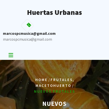
Skip
to
Huertas Urbanas
content
marcospcmusica@gmail.com
marcospcmusica@gmail.com
/
,
HOME
FRUTALES
/
MACETOHUERTO
NUEVOS FRUTALES
NUEVOS