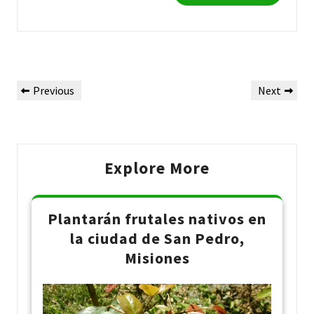
Post
Previous
Next
Previous
Next
navigation
Post
Post
Explore More
Plantarán frutales nativos en
la ciudad de San Pedro,
Misiones