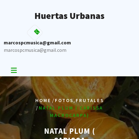
Skip
to
Huertas Urbanas
content
marcospcmusica@gmail.com
marcospcmusica@gmail.com
/
,
HOME
FOTOS
FRUTALES
/
NATAL PLUM ( CARISSA
MACROCARPA)
NATAL PLUM (