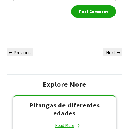
Post
Previous
Next
Previous
Next
navigation
Post
Post
Explore More
Pitangas de diferentes
edades
Read More