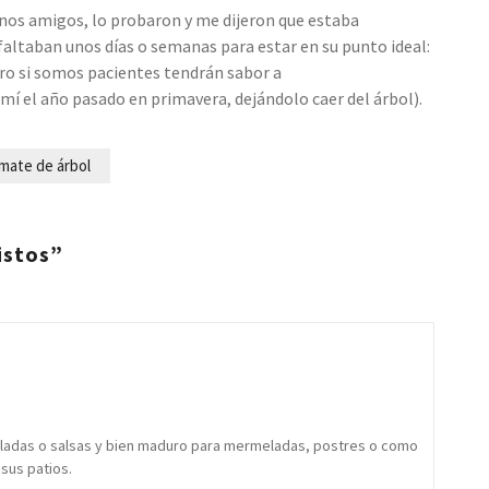
 unos amigos, lo probaron y me dijeron que estaba
 faltaban unos días o semanas para estar en su punto ideal:
ro si somos pacientes tendrán sabor a
í el año pasado en primavera, dejándolo caer del árbol).
mate de árbol
istos”
aladas o salsas y bien maduro para mermeladas, postres o como
 sus patios.