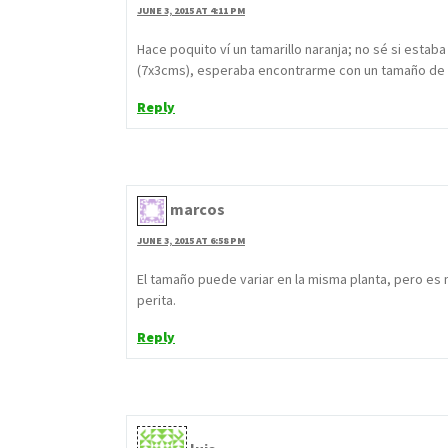
JUNE 3, 2015 AT 4:11 PM
Hace poquito ví un tamarillo naranja; no sé si esta
(7x3cms), esperaba encontrarme con un tamaño de 
Reply
marcos
JUNE 3, 2015 AT 6:58 PM
El tamaño puede variar en la misma planta, pero e
perita.
Reply