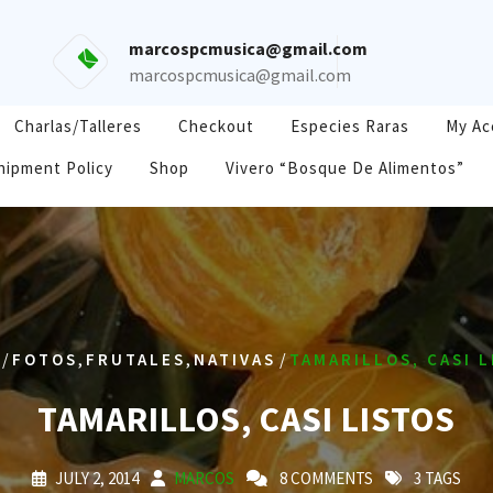
marcospcmusica@gmail.com
marcospcmusica@gmail.com
Charlas/Talleres
Checkout
Especies Raras
My Ac
hipment Policy
Shop
Vivero “Bosque De Alimentos”
/
,
,
/
FOTOS
FRUTALES
NATIVAS
TAMARILLOS, CASI 
TAMARILLOS, CASI LISTOS
JULY 2, 2014
MARCOS
8 COMMENTS
3 TAGS