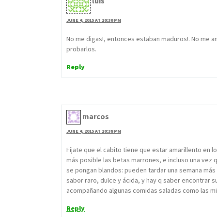
luis
JUNE 4, 2015 AT 10:30 PM
No me digas!, entonces estaban maduros!. No me ani
probarlos.
Reply
marcos
JUNE 4, 2015 AT 10:38 PM
Fijate que el cabito tiene que estar amarillento en l
más posible las betas marrones, e incluso una vez 
se pongan blandos: pueden tardar una semana más inc
sabor raro, dulce y ácida, y hay q saber encontrar
acompañando algunas comidas saladas como las milan
Reply