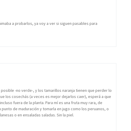
maba a probarlos, ya voy a ver si siguen pasables para
o posible -no verde-, y los tamarillos naranja tienen que perder lo
que los cosechás (a veces es mejor dejarlos caer), esperá a que
luso fuera de la planta. Para mí es una fruta muy rara, de
 su punto de maduración y tomarla en jugo como los peruanos, o
esas o en ensaladas saladas. Sin la piel.