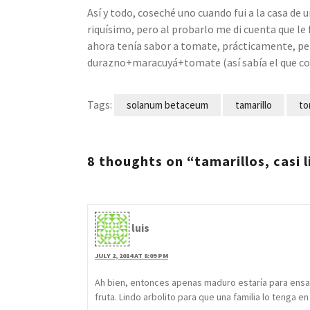
Así y todo, coseché uno cuando fui a la casa de
riquísimo, pero al probarlo me di cuenta que le
ahora tenía sabor a tomate, prácticamente, pe
durazno+maracuyá+tomate (así sabía el que com
Tags:
solanum betaceum
tamarillo
to
8 thoughts on “tamarillos, casi l
luis
JULY 2, 2014 AT 8:09 PM
Ah bien, entonces apenas maduro estaría para ens
fruta. Lindo arbolito para que una familia lo tenga en