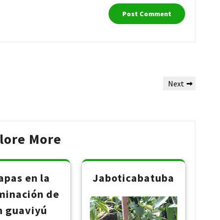
Next
Next
Post
lore More
apas en la
Jaboticabatuba
minación de
n guaviyú