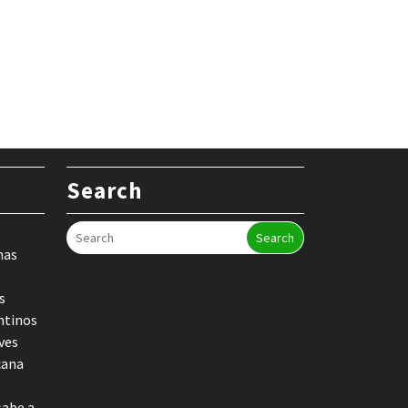
Search
Search
nas
s
ntinos
ves
cana
sabe a