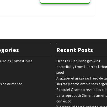
egories
Recent Posts
s Hojas Comestibles
Orange Guabiroba growing
beautifully from Huertas Urba
seed
Arazapé: el arazá rastrero de la
s de alimento
sierras y otros ambientes arge
Ezequiel Ocampo revela las cla
para reproducir Ximenia ameri
con éxito
Wampee: el frutal secreto que 