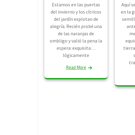
Estamos en las puertas
Aquí s
del invierno y los cítricos
en la 
del jardín explotan de
semill
alegría. Recién probé una
ante
de las naranjas de
me
ombligo y valió la pena la
equi
espera: exquisita…
tierr
lógicamente
tr
Read More