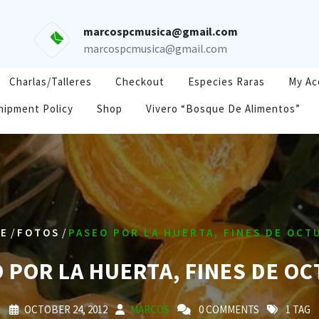
marcospcmusica@gmail.com
marcospcmusica@gmail.com
Charlas/Talleres
Checkout
Especies Raras
My Ac
hipment Policy
Shop
Vivero “Bosque De Alimentos”
/
/
E
FOTOS
PASEO POR LA HUERTA, FINES DE OCT
 POR LA HUERTA, FINES DE O
OCTOBER 24, 2012
MARCOS
0 COMMENTS
1 TAG