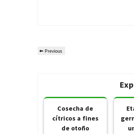
Post
Previous
Previous
navigation
Post
Exp
Cosecha de
Et
cítricos a fines
ger
de otoño
u