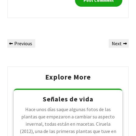
Post
Previous
Next
Previous
Next
navigation
Post
Post
Explore More
Señales de vida
Hace unos días saque algunas fotos de las
plantas que empezaron a cambiar su aspecto
invernal, todas están en macetas. Ciruela
(2012), una de las primeras plantas que tuve en