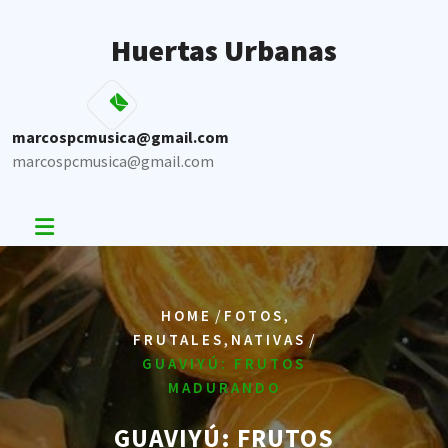
Skip
to
Huertas Urbanas
content
marcospcmusica@gmail.com
marcospcmusica@gmail.com
/
,
HOME
FOTOS
,
/
FRUTALES
NATIVAS
GUAVIYÚ: FRUTOS
MADURANDO
GUAVIYÚ: FRUTOS