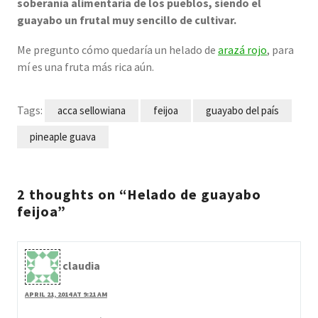
soberanía alimentaria de los pueblos, siendo el
guayabo un frutal muy sencillo de cultivar.
Me pregunto cómo quedaría un helado de
arazá rojo
, para
mí es una fruta más rica aún.
Tags:
acca sellowiana
feijoa
guayabo del país
pineaple guava
2 thoughts on “Helado de guayabo
feijoa”
claudia
APRIL 21, 2014 AT 9:21 AM