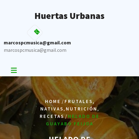
Skip
to
Huertas Urbanas
content
marcospcmusica@gmail.com
marcospcmusica@gmail.com
/
,
HOME
FRUTALES
,
,
NATIVAS
NUTRICIÓN
/
RECETAS
HELADO DE
GUAYABO FEIJOA