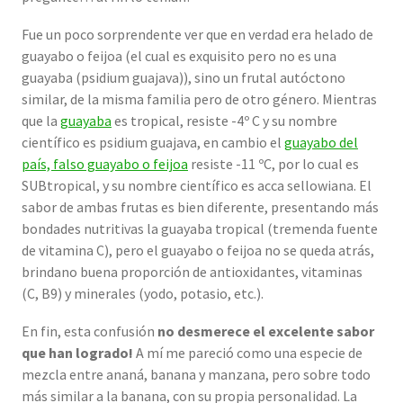
Fue un poco sorprendente ver que en verdad era helado de
guayabo o feijoa (el cual es exquisito pero no es una
guayaba (psidium guajava)), sino un frutal autóctono
similar, de la misma familia pero de otro género. Mientras
que la
guayaba
es tropical, resiste -4º C y su nombre
científico es psidium guajava, en cambio el
guayabo del
país, falso guayabo o feijoa
resiste -11 ºC, por lo cual es
SUBtropical, y su nombre científico es acca sellowiana. El
sabor de ambas frutas es bien diferente, presentando más
bondades nutritivas la guayaba tropical (tremenda fuente
de vitamina C), pero el guayabo o feijoa no se queda atrás,
brindano buena proporción de antioxidantes, vitaminas
(C, B9) y minerales (yodo, potasio, etc.).
En fin, esta confusión
no desmerece el excelente sabor
que han logrado!
A mí me pareció como una especie de
mezcla entre ananá, banana y manzana, pero sobre todo
más similar a la banana, con su propia personalidad. La