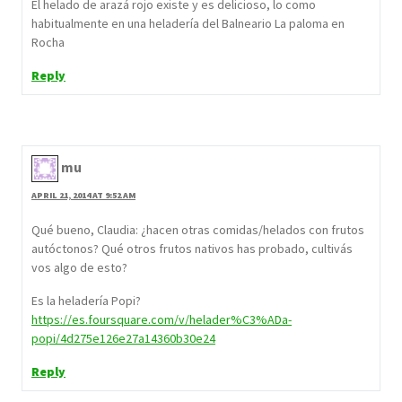
El helado de arazá rojo existe y es delicioso, lo como
habitualmente en una heladería del Balneario La paloma en
Rocha
Reply
mu
APRIL 21, 2014 AT 9:52 AM
Qué bueno, Claudia: ¿hacen otras comidas/helados con frutos
autóctonos? Qué otros frutos nativos has probado, cultivás
vos algo de esto?
Es la heladería Popi?
https://es.foursquare.com/v/helader%C3%ADa-
popi/4d275e126e27a14360b30e24
Reply