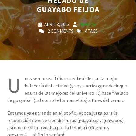
HELADO DE
GUAYABO FEIJOA
APRIL 3, 2013
MARCOS
2 COMMENTS
4 TAGS
U
nas semanas atrás me enteré de que la mejor
heladería de la ciudad (y voy a arriesgar a decir que
es una de las mejores del universo…) hace “helado
de guayaba” (tal como le llaman ellos) a fines del verano.
Estamos ya entrando en el otoño, época justa para la
recolección de este tipo de frutas (guayabas y guayabos),
así que me di una vuelta por la heladería Cognini y
pregunté… al fin lo tenían!