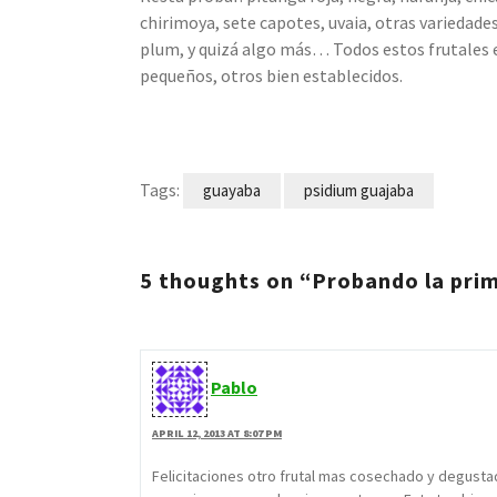
chirimoya, sete capotes, uvaia, otras variedades
plum, y quizá algo más… Todos estos frutales e
pequeños, otros bien establecidos.
Tags:
guayaba
psidium guajaba
5 thoughts on “Probando la pri
Pablo
APRIL 12, 2013 AT 8:07 PM
Felicitaciones otro frutal mas cosechado y degustad