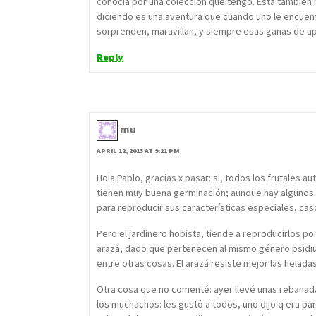
conocia por una coleccion que tengo. Esta tambien
diciendo es una aventura que cuando uno le encuent
sorprenden, maravillan, y siempre esas ganas de a
Reply
mu
APRIL 12, 2013 AT 9:21 PM
Hola Pablo, gracias x pasar: si, todos los frutales
tienen muy buena germinación; aunque hay algunos 
para reproducir sus características especiales, cas
Pero el jardinero hobista, tiende a reproducirlos por
arazá, dado que pertenecen al mismo género psidiu
entre otras cosas. El arazá resiste mejor las heladas
Otra cosa que no comenté: ayer llevé unas rebanad
los muchachos: les gustó a todos, uno dijo q era par