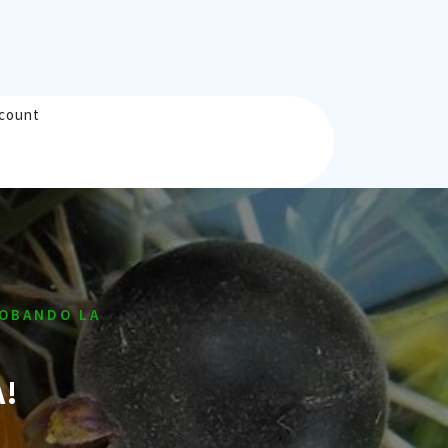
count
OBANDO LA
A!