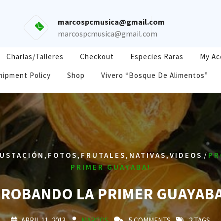
marcospcmusica@gmail.com
marcospcmusica@gmail.com
Charlas/Talleres
Checkout
Especies Raras
My Ac
hipment Policy
Shop
Vivero “Bosque De Alimentos”
,
,
,
,
/
USTACIÓN
FOTOS
FRUTALES
NATIVAS
VIDEOS
PR
PRIMER GUAYABA!
ROBANDO LA PRIMER GUAYAB
APRIL 11, 2013
MARCOS
5 COMMENTS
2 TAGS