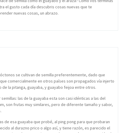
 nace de semilla como el guayabo y el arazá? Como vos terminas
ra el gusto cada día descubris cosas nuevas que te
prender nuevas cosas, un abrazo.
 autóctonos se cultivan de semilla preferentemente, dado que
que comercialmente en otros países son propagados vía injerto
o de la pitanga, guayaba, y guayabo feijoa entre otros.
 semillas: las de la guayaba esta son casi idénticas a las del
m, son frutas muy similares, pero de diferente tamaño y sabor,
.
as de esa guayaba que probé, al ping pong para que probaran
ecido al durazno prico o algo así, y tiene razón, es parecido el