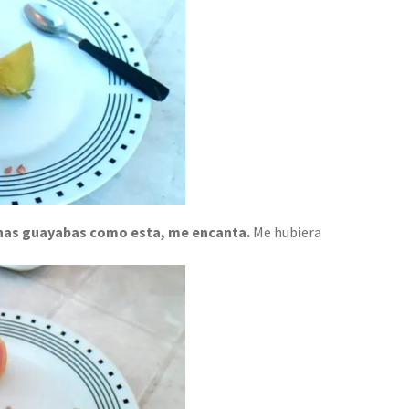
as guayabas como esta, me encanta.
Me hubiera