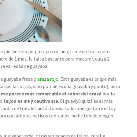
 piel verde y pulpa roja o rosada, tiene un fruto pero
ro de 1 mes, le falta bastante para madurar, quizá 2
tra variedad de guayaba.
la guayaba fresa o
arazá rojo
. Esta guayaba es la que más
a que las otras, sino porque es una guayaba y punto), pero
me parece más remarcable el sabor del arazá
por lo
bo
feijoa es muy cautivante
. El guaviyú quizá es el más
un jardín de frutales autóctonos. Todos me gustan y estoy
a con árboles nativos tan sanos: no he tenido ningún
, guayaba verde, otras variedades de feijoa, cerella,