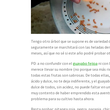
Tengo otro árbol que se supone es de variedad de
seguramente se marchitará con las heladas dent
meses, así que no sé si este año podré probar o
PD: a no confundir con el
guayabo feijoa
ni con 
merece llevar su nombre (no porque sea más ric
todas estas frutas son sabrosas. De todas ellas,
ácido y dulce, no te deja indiferente, y el guaya
dulce de todos, sin acidez, no puede faltar en 
muy contento de haber emprendido esta aventur
problema para su cultivo hasta ahora.
Resta probar: pitanga roja, negra, naranja, chica