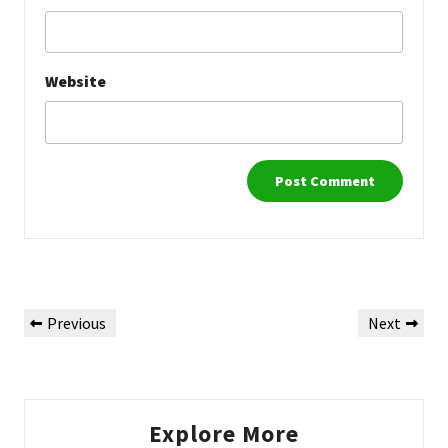
Website
Post
Previous
Next
Previous
Next
navigation
Post
Post
Explore More