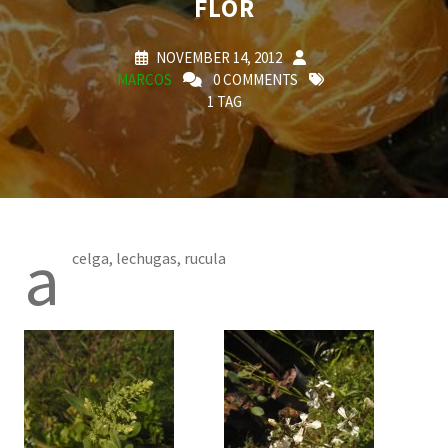
FLOR
NOVEMBER 14, 2012
MARCOS
0 COMMENTS
1 TAG
a
celga, lechugas, rucula