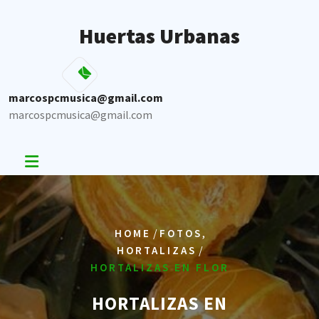
Skip
to
Huertas Urbanas
content
marcospcmusica@gmail.com
marcospcmusica@gmail.com
/
,
HOME
FOTOS
/
HORTALIZAS
HORTALIZAS EN FLOR
HORTALIZAS EN