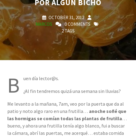
POR ALGÚN BICHO
OCTOBER 31, 2012
MARCOS
0 COMMENTS
2 TAGS
B
uen día lector@s.
¿Al fin tendremos quizá una semana sin lluvias?
Me levanto a la mañana, 7am, veo por la puerta que da al
patio y noto algo raro en una frutilla…
anoche soñé que
las hormigas se comían todas las plantas de frutilla
…
bueno, y ahora una frutilla tenía algo blanco, fui a buscar
la cámara, abrí las puertas, me acerqué… estaba comida