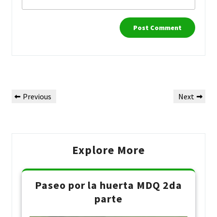
Post
Previous
Next
Previous
Next
navigation
Post
Post
Explore More
Paseo por la huerta MDQ 2da
parte