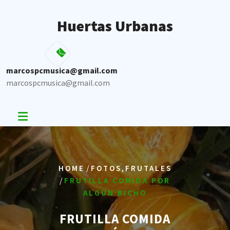
Skip
to
Huertas Urbanas
content
marcospcmusica@gmail.com
marcospcmusica@gmail.com
/
,
HOME
FOTOS
FRUTALES
/
FRUTILLA COMIDA POR
ALGÚN BICHO
FRUTILLA COMIDA