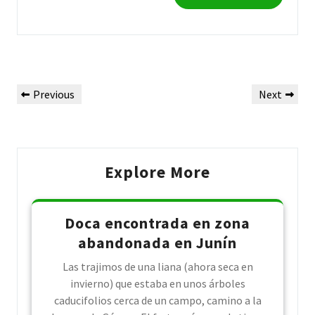
Post
Previous
Next
Previous
Next
navigation
Post
Post
Explore More
Doca encontrada en zona
abandonada en Junín
Las trajimos de una liana (ahora seca en
invierno) que estaba en unos árboles
caducifolios cerca de un campo, camino a la