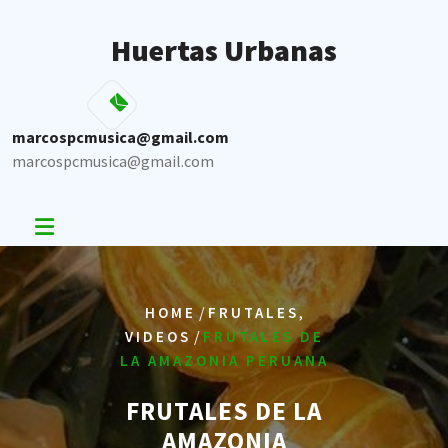
Skip
to
Huertas Urbanas
content
marcospcmusica@gmail.com
marcospcmusica@gmail.com
/
,
HOME
FRUTALES
/
VIDEOS
FRUTALES DE
LA AMAZONIA PERUANA
FRUTALES DE LA
AMAZONIA