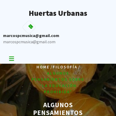
Skip
to
Huertas Urbanas
content
marcospcmusica@gmail.com
marcospcmusica@gmail.com
/
/
HOME
FILOSOFÍA
ALGUNOS
PENSAMIENTOS SOBRE
“LA EDUCACIÓN
PROHIBIDA”
ALGUNOS
PENSAMIENTOS