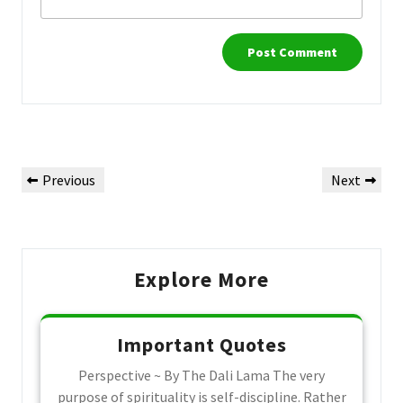
Post
Previous
Next
Previous
Next
navigation
Post
Post
Explore More
Important Quotes
Perspective ~ By The Dali Lama The very
purpose of spirituality is self-discipline. Rather