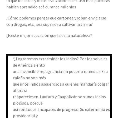
lo que los incas y otras civilizaciones incluso más pacíficas
habían aprendido acá durante milenios
¿Cómo podemos pensar que cartonear, robar, enviciarse
con drogas, etc., sea superior a cultivar la tierra?
¿Existe mejor educación que la de la naturaleza?
“¿Lograremos exterminar los indios? Por los salvajes
de América siento
una invencible repugnancia sin poderlo remediar. Esa
calaña no son más
que unos indios asquerosos a quienes mandarí­a colgar
ahora si
reapareciesen. Lautaro y Caupolicán son unos indios
piojosos, porque
así­ son todos. Incapaces de progreso. Su exterminio es
providencial y