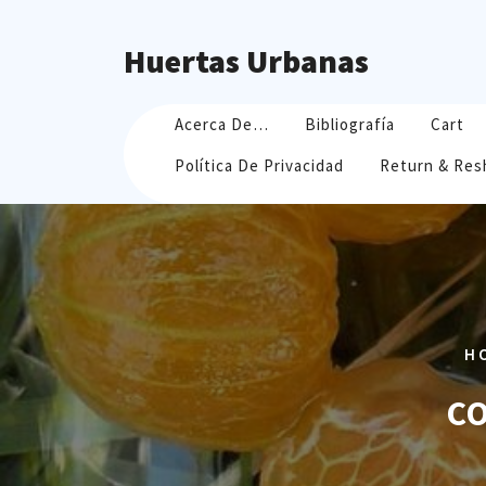
Skip
to
Huertas Urbanas
content
Acerca De…
Bibliografía
Cart
Política De Privacidad
Return & Res
H
CO