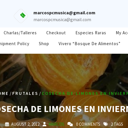
marcospcmusica@gmail.com
marcospcmusica@gmail.com
Charlas/Talleres
Checkout
Especies Raras
My Ac
hipment Policy
Shop
Vivero “Bosque De Alimentos”
/
/
OME
FRUTALES
COSECHA DE LIMONES EN INVIER
SECHA DE LIMONES EN INVIE
AUGUST 2, 2012
MARCOS
0 COMMENTS
2 TAGS