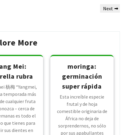
Next
Next
Post
lore More
ang Mei:
moringa:
ella rubra
germinación
super rápida
mei 杨梅 “Yangmei,
 la temporada más
Esta increíble especie
de cualquier fruta
frutal y de hoja
onozca – cerca de
comestible originaria de
emanas es todo el
África no deja de
o que tienes para
sorprendernos, no sólo
ir sus dientes en
por sus apabullantes