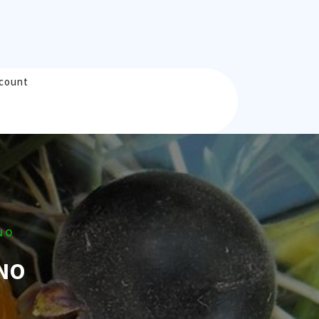
count
NO
RNO