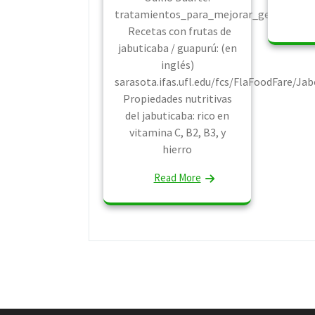
tratamientos_para_mejorar_germinacion
Recetas con frutas de
jabuticaba / guapurú: (en
inglés)
sarasota.ifas.ufl.edu/fcs/FlaFoodFare/Jab
Propiedades nutritivas
del jabuticaba: rico en
vitamina C, B2, B3, y
hierro
Read More