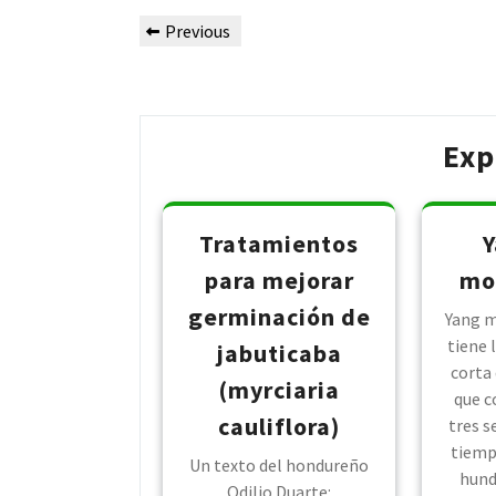
Post
Previous
Previous
navigation
Post
Exp
Tratamientos
Y
para mejorar
mor
germinación de
Yang 
tiene
jabuticaba
corta 
(myrciaria
que c
cauliflora)
tres s
tiemp
Un texto del hondureño
hund
Odilio Duarte: