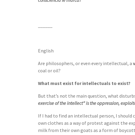
consciencia le marca?
______
English
Are philosophers, or even every intellectual, a
coal or oil?
What must exist for intellectuals to exist?
But that’s not the main question, what disturb
exercise of the intellect” is the oppression, exploi
If I had to find an intellectual person, I should
own clothes as a way of protest against the exp
milk from their own goats as a form of boycot