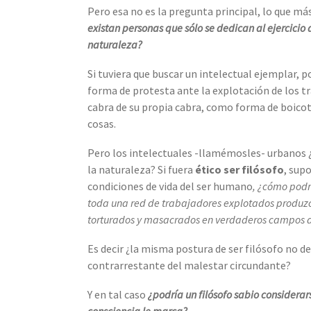
Pero esa no es la pregunta principal, lo que má
existan personas que sólo se dedican al ejercicio
naturaleza?
Si tuviera que buscar un intelectual ejemplar, p
forma de protesta ante la explotación de los tr
cabra de su propia cabra, como forma de boicot
cosas.
Pero los intelectuales -llamémosles- urbanos ¿
la naturaleza? Si fuera
ético ser filósofo
, sup
condiciones de vida del ser humano
, ¿cómo podr
toda una red de trabajadores explotados produzca
torturados y masacrados en verdaderos campos 
Es decir ¿la misma postura de ser filósofo no deb
contrarrestante del malestar circundante?
Y en tal caso
¿podría un filósofo sabio considerars