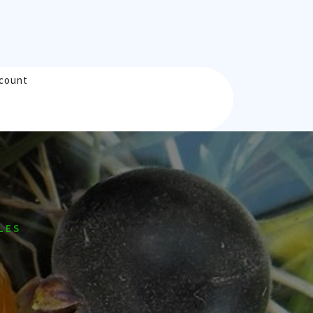
count
LES