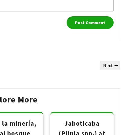
Next
Next
Post
lore More
 la minería,
Jaboticaba
 al bosque
(Plinia spp.) at