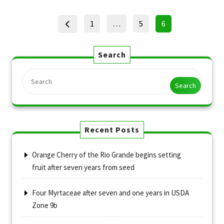
Posts
Page
Page
Page
1
…
5
6
pagination
Search
Search
Recent Posts
Orange Cherry of the Rio Grande begins setting
fruit after seven years from seed
Four Myrtaceae after seven and one years in USDA
Zone 9b