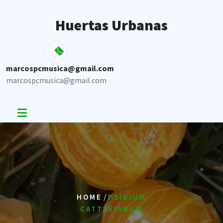
Skip
to
Huertas Urbanas
content
marcospcmusica@gmail.com
marcospcmusica@gmail.com
/
HOME
PSIDIUM
CATTLEIANUM