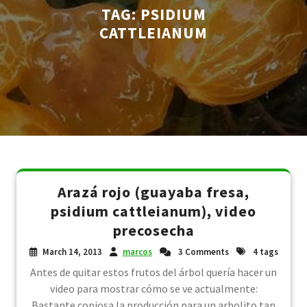
TAG:
PSIDIUM
CATTLEIANUM
Arazá rojo (guayaba fresa,
psidium cattleianum), video
precosecha
March 14, 2013
marcos
3 Comments
4 tags
Antes de quitar estos frutos del árbol quería hacer un
video para mostrar cómo se ve actualmente:
Bastante copiosa la producción para un arbolito tan