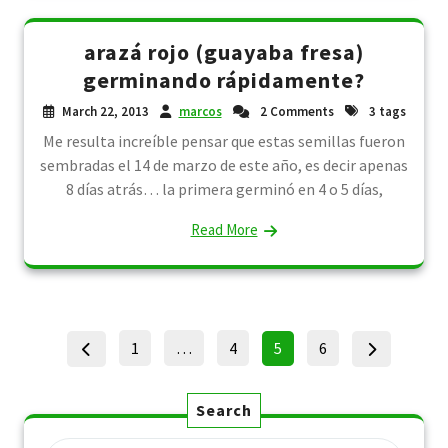
arazá rojo (guayaba fresa)
germinando rápidamente?
March 22, 2013
marcos
2 Comments
3 tags
Me resulta increíble pensar que estas semillas fueron
sembradas el 14 de marzo de este año, es decir apenas
8 días atrás… la primera germinó en 4 o 5 días,
Read More
Posts
Page
Page
Page
Page
1
…
4
5
6
pagination
Search