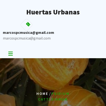
Skip
to
Huertas Urbanas
content
marcospcmusica@gmail.com
marcospcmusica@gmail.com
/
HOME
PSIDIUM
CATTLEIANUM