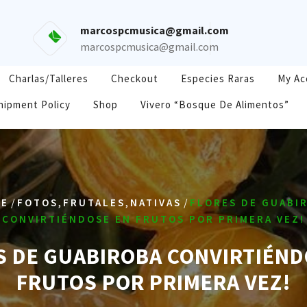
marcospcmusica@gmail.com
marcospcmusica@gmail.com
Charlas/Talleres
Checkout
Especies Raras
My Ac
hipment Policy
Shop
Vivero “Bosque De Alimentos”
/
,
,
/
ME
FOTOS
FRUTALES
NATIVAS
FLORES DE GUABI
CONVIRTIÉNDOSE EN FRUTOS POR PRIMERA VEZ!
S DE GUABIROBA CONVIRTIÉND
FRUTOS POR PRIMERA VEZ!