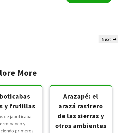
Next
Next
Post
lore More
boticabas
Arazapé: el
s y frutillas
arazá rastrero
de las sierras y
s de jaboticaba
erminando y
otros ambientes
eciendo primeros