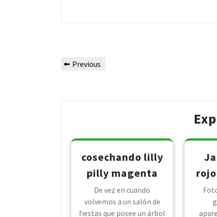
Post
Previous
Previous
navigation
Post
Exp
cosechando lilly
Ja
pilly magenta
rojo
De vez en cuando
Foto
volvemos a un salón de
g
fiestas que posee un árbol
apar