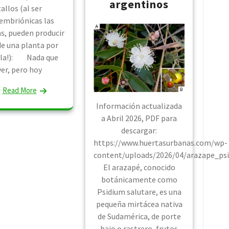
argentinos
tallos (al ser
embriónicas las
s, pueden producir
e una planta por
lla!): Nada que
ver, pero hoy
Read More
Información actualizada
a Abril 2026, PDF para
descargar:
https://www.huertasurbanas.com/wp-
content/uploads/2026/04/arazape_psi
El arazapé, conocido
botánicamente como
Psidium salutare, es una
pequeña mirtácea nativa
de Sudamérica, de porte
bajo o rastrero, frutos