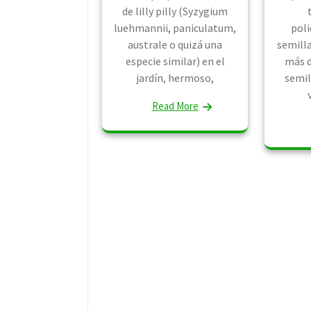
de lilly pilly (Syzygium
luehmannii, paniculatum,
poli
australe o quizá una
semilla
especie similar) en el
más d
jardín, hermoso,
semi
Read More