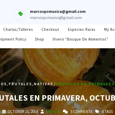
marcospcmusica@gmail.com
marcospcmusica@gmail.com
Charlas/Talleres
Checkout
Especies Raras
My Ac
hipment Policy
Shop
Vivero “Bosque De Alimentos”
,
,
/
TOS
FRUTALES
NATIVAS
FRUTALES EN PRIMAVERA
UTALES EN PRIMAVERA, OCTU
OCTOBER 15, 2014
MARCOS
5 COMMENTS
6 TAGS