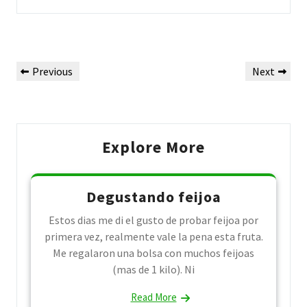
Post
Previous
Next
Previous
Next
navigation
Post
Post
Explore More
Degustando feijoa
Estos dias me di el gusto de probar feijoa por
primera vez, realmente vale la pena esta fruta.
Me regalaron una bolsa con muchos feijoas
(mas de 1 kilo). Ni
Read More