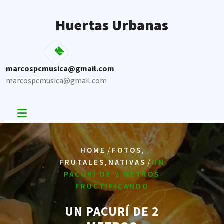
Skip
to
Huertas Urbanas
content
marcospcmusica@gmail.com
marcospcmusica@gmail.com
/
,
HOME
FOTOS
,
/
FRUTALES
NATIVAS
UN
PACURÍ DE 2 METROS
FRUCTIFICANDO
UN PACURÍ DE 2