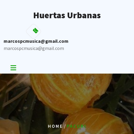
Skip
to
Huertas Urbanas
content
marcospcmusica@gmail.com
marcospcmusica@gmail.com
/
HOME
PACURI