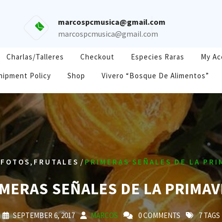
marcospcmusica@gmail.com
marcospcmusica@gmail.com
Charlas/Talleres
Checkout
Especies Raras
My Ac
hipment Policy
Shop
Vivero “Bosque De Alimentos”
/
,
/
FOTOS
FRUTALES
PRIMERAS SEÑALES DE LA PRI
MERAS SEÑALES DE LA PRIMA
SEPTEMBER 6, 2017
MARCOS
0 COMMENTS
7 TAGS