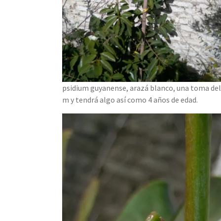
psidium guyanense, arazá blanco, una toma del
m y tendrá algo así como 4 años de edad.