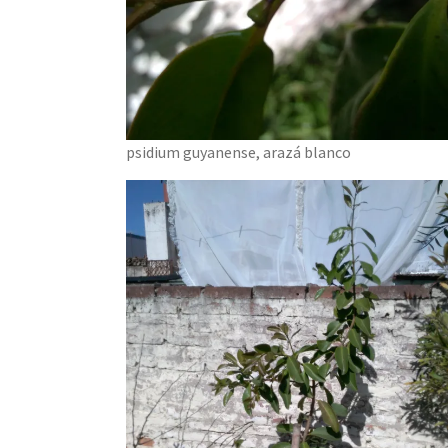
psidium guyanense, arazá blanco