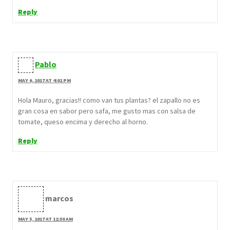
Reply
Pablo
MAY 6, 2017 AT 4:02 PM
Hola Mauro, gracias!! como van tus plantas? el zapallo no es
gran cosa en sabor pero safa, me gusto mas con salsa de
tomate, queso encima y derecho al horno.
Reply
marcos
MAY 5, 2017 AT 12:50 AM