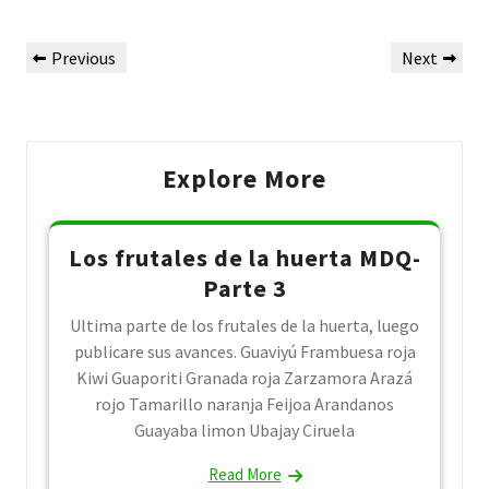
Post
Previous
Next
Previous
Next
navigation
Post
Post
Explore More
Los frutales de la huerta MDQ-
Parte 3
Ultima parte de los frutales de la huerta, luego
publicare sus avances. Guaviyú Frambuesa roja
Kiwi Guaporiti Granada roja Zarzamora Arazá
rojo Tamarillo naranja Feijoa Arandanos
Guayaba limon Ubajay Ciruela
Read More