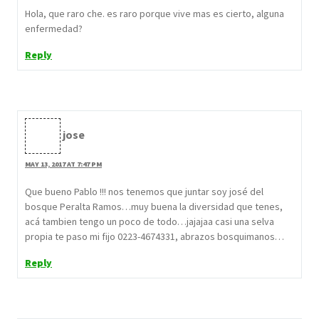
Hola, que raro che. es raro porque vive mas es cierto, alguna
enfermedad?
Reply
jose
MAY 13, 2017 AT 7:47 PM
Que bueno Pablo !!! nos tenemos que juntar soy josé del
bosque Peralta Ramos…muy buena la diversidad que tenes,
acá tambien tengo un poco de todo…jajajaa casi una selva
propia te paso mi fijo 0223-4674331, abrazos bosquimanos…
Reply