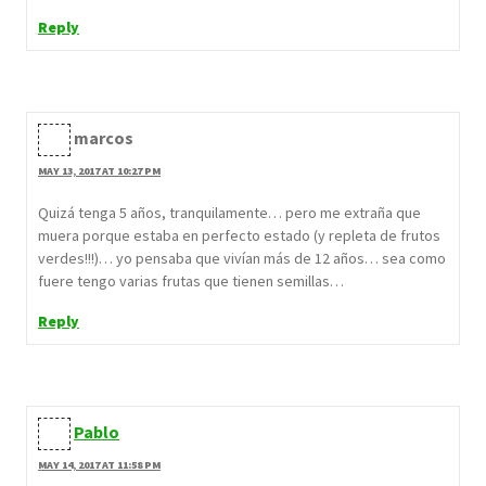
Reply
marcos
MAY 13, 2017 AT 10:27 PM
Quizá tenga 5 años, tranquilamente… pero me extraña que
muera porque estaba en perfecto estado (y repleta de frutos
verdes!!!)… yo pensaba que vivían más de 12 años… sea como
fuere tengo varias frutas que tienen semillas…
Reply
Pablo
MAY 14, 2017 AT 11:58 PM