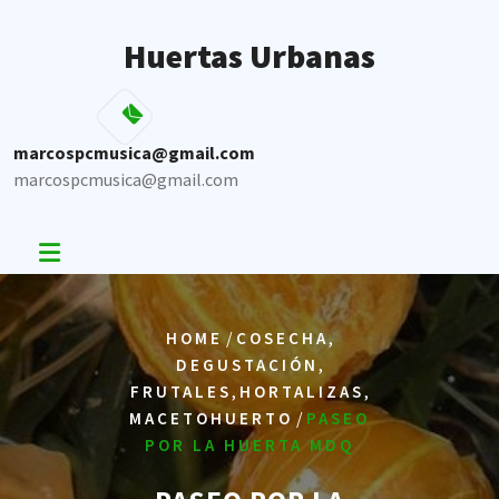
Skip
to
Huertas Urbanas
content
marcospcmusica@gmail.com
marcospcmusica@gmail.com
/
,
HOME
COSECHA
,
DEGUSTACIÓN
,
,
FRUTALES
HORTALIZAS
/
MACETOHUERTO
PASEO
POR LA HUERTA MDQ