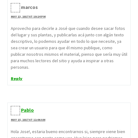
marcos
MAY 13, 2017 AT 10:24 PM
Aprovecho para decirle a José que cuando desee sacar fotos
del lugar y sus plantas, y publicarlas acá junto con algún texto
descriptivo, lo podemos ayudar en todo lo que necesite, ya
sea crear un usuario para que él mismo publique, como
publicar nosotros mismos el material, pienso que sería muy útil
para muchos lectores del sitio y ayuda a inspirar a otras
personas.
Reply
Pablo
MAY 15, 2017 AT 12:06 AM
Hola Jose!, estaria bueno encontrarnos si, siempre viene bien
encontrarse con gente como vos. Vivo lejos pero podriamos