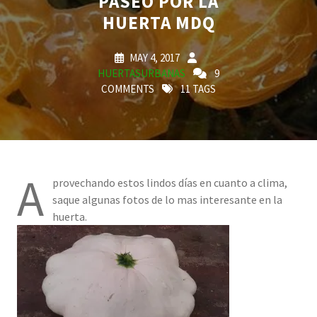
PASEO POR LA
HUERTA MDQ
MAY 4, 2017
HUERTASURBANAS
9
COMMENTS
11 TAGS
A
provechando estos lindos días en cuanto a clima,
saque algunas fotos de lo mas interesante en la
huerta.