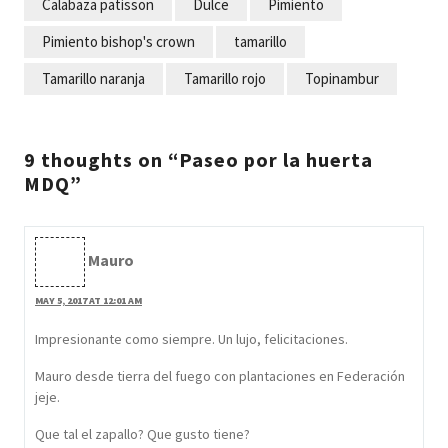
Calabaza patisson
Dulce
Pimiento
Pimiento bishop's crown
tamarillo
Tamarillo naranja
Tamarillo rojo
Topinambur
9 thoughts on “Paseo por la huerta
MDQ”
Mauro
MAY 5, 2017 AT 12:01 AM
Impresionante como siempre. Un lujo, felicitaciones.
Mauro desde tierra del fuego con plantaciones en Federación
jeje.
Que tal el zapallo? Que gusto tiene?