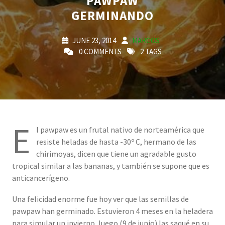
PAWPAW
GERMINANDO
JUNE 23, 2014
MARCOS
0 COMMENTS
2 TAGS
E
l pawpaw es un frutal nativo de norteamérica que
resiste heladas de hasta -30º C, hermano de las
chirimoyas, dicen que tiene un agradable gusto
tropical similar a las bananas, y también se supone que es
anticancerígeno.
Una felicidad enorme fue hoy ver que las semillas de
pawpaw han germinado. Estuvieron 4 meses en la heladera
para simular un invierno, luego (9 de junio) las saqué en su