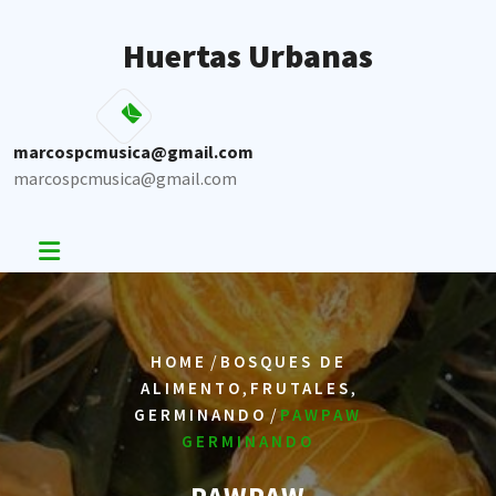
Skip
to
Huertas Urbanas
content
marcospcmusica@gmail.com
marcospcmusica@gmail.com
/
HOME
BOSQUES DE
,
,
ALIMENTO
FRUTALES
/
GERMINANDO
PAWPAW
GERMINANDO