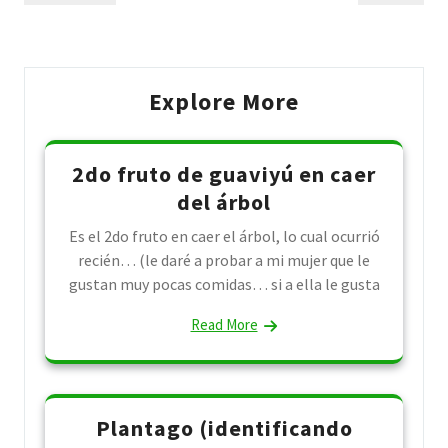
navigation
Post
Post
Explore More
2do fruto de guaviyú en caer
del árbol
Es el 2do fruto en caer el árbol, lo cual ocurrió
recién… (le daré a probar a mi mujer que le
gustan muy pocas comidas… si a ella le gusta
Read More
Plantago (identificando