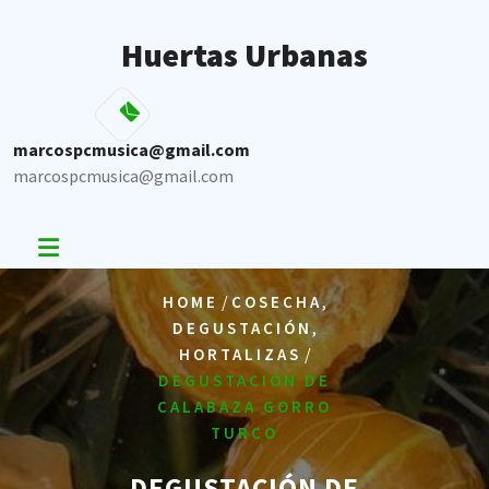
Skip
to
Huertas Urbanas
content
marcospcmusica@gmail.com
marcospcmusica@gmail.com
/
,
HOME
COSECHA
,
DEGUSTACIÓN
/
HORTALIZAS
DEGUSTACIÓN DE
CALABAZA GORRO
TURCO
DEGUSTACIÓN DE