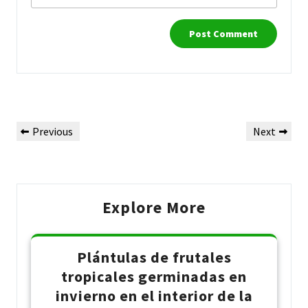
Post
Previous
Next
Previous
Next
navigation
Post
Post
Explore More
Plántulas de frutales
tropicales germinadas en
invierno en el interior de la