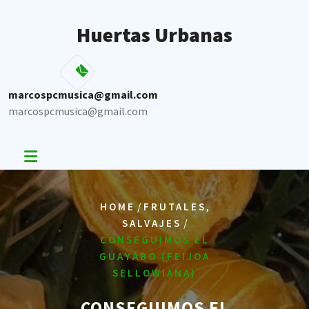
Skip
to
Huertas Urbanas
content
marcospcmusica@gmail.com
marcospcmusica@gmail.com
/
,
HOME
FRUTALES
/
SALVAJES
CONSEGUIMOS EL
GUAYABO (FEIJOA
SELLOWIANA)
CONSEGUIMOS EL