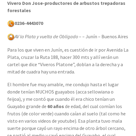
Vivero Don Jose-productores de arbustos trepadoras
forestales
0236-4443070
AV la Plata y vuelta de Obligado
– – Junín – Buenos Aires
Para los que viven en Junín, es cuestión de ir por Avenida La
Plata, cruzar la Ruta 188, hacer 300 mts y allí verán un
cartel que dice “Viveros Platone”, doblan a la derecha y a
mitad de cuadra hay una entrada.
El hombre fue muy amable, me condujo hasta el lugar
donde tenían MUCHOS guayabos (acca sellowiana o
feijoa), y me contó que cuando él era chico tenían un
Guayabo grande de
60 años
de edad, del cual comían los
frutos (de color verde) cuando caían al suelo (tal como he
visto en varios videos de youtube). Esa planta tuvo mala
suerte porque cayó un rayo encima de otro árbol cercano,
se partió al medio y cayó encima del Guayabo, el cual