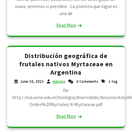
uvaia, veremos si prenden: La plantita que sigue es
una de
Read More
Distribución geográfica de
frutales nativos Myrtaceae en
Argentina
June 10, 2013
marcos
0 Comments
1 tag
De:
http://exa.unne.edu.ar/biologia/diversidadv/document
Orden%20Myrtales/4-Myrtaceae.pdf
Read More