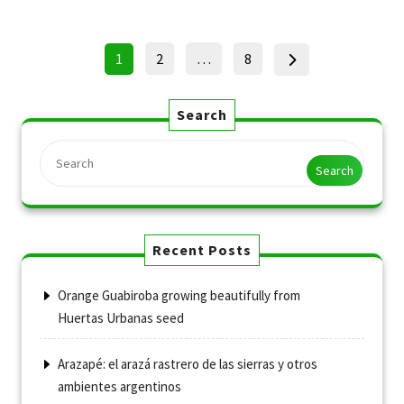
Posts
Page
Page
Page
1
2
…
8
pagination
Search
Search
Recent Posts
Orange Guabiroba growing beautifully from
Huertas Urbanas seed
Arazapé: el arazá rastrero de las sierras y otros
ambientes argentinos