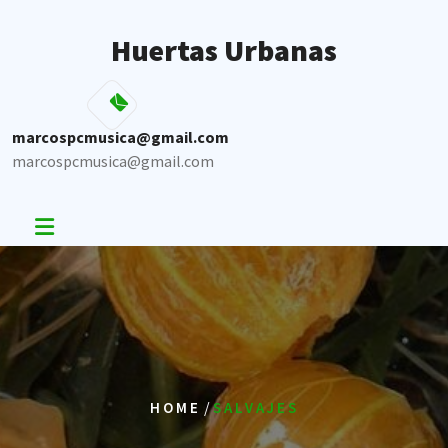
Skip
to
Huertas Urbanas
content
marcospcmusica@gmail.com
marcospcmusica@gmail.com
/
HOME
SALVAJES